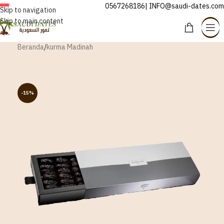
0567268186| INFO@saudi-dates.com
INDONESIA
Skip to navigation
Skip to main content
Beranda
/
kurma Madinah
-15%