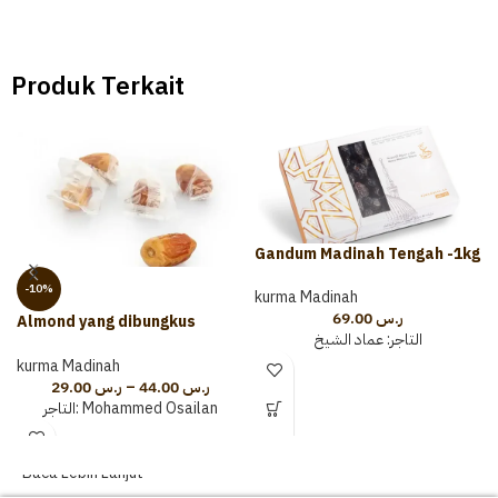
Produk Terkait
Gandum Madinah Tengah -1kg
-10%
kurma Madinah
69.00
ر.س
Almond yang dibungkus
التاجر:
عماد الشيخ
dengan Almond Sajaqi
kurma Madinah
29.00
ر.س
–
44.00
ر.س
التاجر:
Mohammed Osailan
Baca Lebih Lanjut