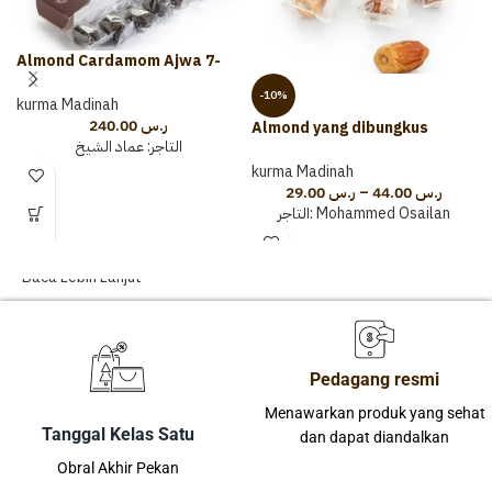
Almond Cardamom Ajwa 7-
count karton
-10%
kurma Madinah
240.00
ر.س
Almond yang dibungkus
التاجر:
عماد الشيخ
dengan Almond Sajaqi
kurma Madinah
29.00
ر.س
–
44.00
ر.س
التاجر:
Mohammed Osailan
Baca Lebih Lanjut
Pedagang resmi
Menawarkan produk yang sehat
Tanggal Kelas Satu
dan dapat diandalkan
Obral Akhir Pekan