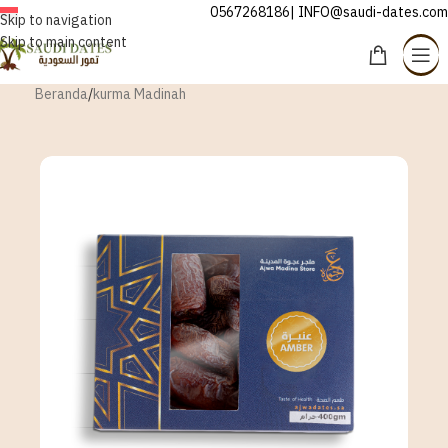
0567268186| INFO@saudi-dates.com
INDONESIA
Skip to navigation
Skip to main content
Beranda
/
kurma Madinah