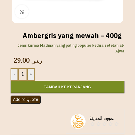
Click to enlarge
Ambergris yang mewah – 400g
Jenis kurma Madinah yang paling populer kedua setelah al-
Ajwa
29.00
ر.س
-
+
TAMBAH KE KERANJANG
Add to Quote
عجوة المدينة