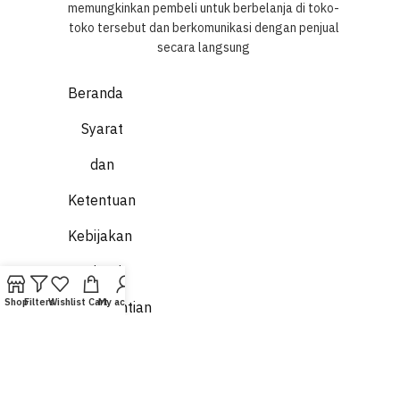
memungkinkan pembeli untuk berbelanja di toko-
toko tersebut dan berkomunikasi dengan penjual
secara langsung
Beranda
Syarat
dan
Ketentuan
Kebijakan
Privasi
Shop
Filters
Wishlist
Cart
My account
Penggantian
dan
Pengambilan