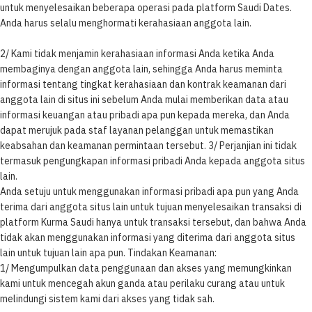
untuk menyelesaikan beberapa operasi pada platform Saudi Dates.
Anda harus selalu menghormati kerahasiaan anggota lain.
2/ Kami tidak menjamin kerahasiaan informasi Anda ketika Anda
membaginya dengan anggota lain, sehingga Anda harus meminta
informasi tentang tingkat kerahasiaan dan kontrak keamanan dari
anggota lain di situs ini sebelum Anda mulai memberikan data atau
informasi keuangan atau pribadi apa pun kepada mereka, dan Anda
dapat merujuk pada staf layanan pelanggan untuk memastikan
keabsahan dan keamanan permintaan tersebut. 3/ Perjanjian ini tidak
termasuk pengungkapan informasi pribadi Anda kepada anggota situs
lain.
Anda setuju untuk menggunakan informasi pribadi apa pun yang Anda
terima dari anggota situs lain untuk tujuan menyelesaikan transaksi di
platform Kurma Saudi hanya untuk transaksi tersebut, dan bahwa Anda
tidak akan menggunakan informasi yang diterima dari anggota situs
lain untuk tujuan lain apa pun. Tindakan Keamanan:
1/ Mengumpulkan data penggunaan dan akses yang memungkinkan
kami untuk mencegah akun ganda atau perilaku curang atau untuk
melindungi sistem kami dari akses yang tidak sah.