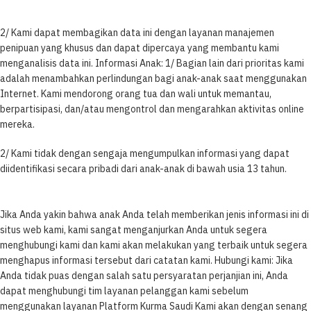
2/ Kami dapat membagikan data ini dengan layanan manajemen
penipuan yang khusus dan dapat dipercaya yang membantu kami
menganalisis data ini. Informasi Anak: 1/ Bagian lain dari prioritas kami
adalah menambahkan perlindungan bagi anak-anak saat menggunakan
Internet. Kami mendorong orang tua dan wali untuk memantau,
berpartisipasi, dan/atau mengontrol dan mengarahkan aktivitas online
mereka.
2/ Kami tidak dengan sengaja mengumpulkan informasi yang dapat
diidentifikasi secara pribadi dari anak-anak di bawah usia 13 tahun.
Jika Anda yakin bahwa anak Anda telah memberikan jenis informasi ini di
situs web kami, kami sangat menganjurkan Anda untuk segera
menghubungi kami dan kami akan melakukan yang terbaik untuk segera
menghapus informasi tersebut dari catatan kami. Hubungi kami: Jika
Anda tidak puas dengan salah satu persyaratan perjanjian ini, Anda
dapat menghubungi tim layanan pelanggan kami sebelum
menggunakan layanan Platform Kurma Saudi Kami akan dengan senang