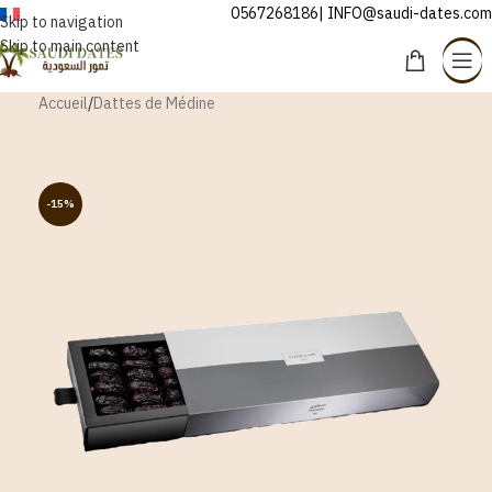
0567268186| INFO@saudi-dates.com
FRANÇAIS
Skip to navigation
Skip to main content
Accueil
/
Dattes de Médine
-15%