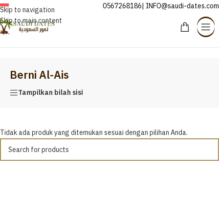
0567268186| INFO@saudi-dates.com
INDONESIA
Skip to navigation
Skip to main content
Beranda
/
Berni Al-Ais
Berni Al-Ais
Tampilkan bilah sisi
Tidak ada produk yang ditemukan sesuai dengan pilihan Anda.