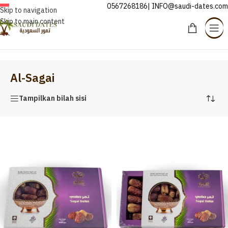
0567268186| INFO@saudi-dates.com
INDONESIA
Skip to navigation
Skip to main content
Beranda
/
Al-Sagai
Al-Sagai
Tampilkan bilah sisi