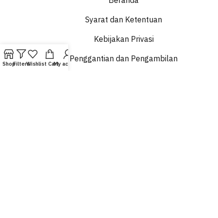
Beranda
Syarat dan Ketentuan
Kebijakan Privasi
Penggantian dan Pengambilan
Shop
Filters
Wishlist
Cart
My account
Pengiriman dan Pengiriman
Siapa Kami
Hubungi kami