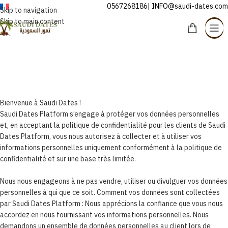
0567268186| INFO@saudi-dates.com
FRANÇAIS
Skip to navigation
Skip to main content
Conditions générales
d’utilisation
Home
/
Conditions générales d’utilisation
Bienvenue à Saudi Dates !
Saudi Dates Platform s’engage à protéger vos données personnelles
et, en acceptant la politique de confidentialité pour les clients de Saudi
Dates Platform, vous nous autorisez à collecter et à utiliser vos
informations personnelles uniquement conformément à la politique de
confidentialité et sur une base très limitée.
Nous nous engageons à ne pas vendre, utiliser ou divulguer vos données
personnelles à qui que ce soit. Comment vos données sont collectées
par Saudi Dates Platform : Nous apprécions la confiance que vous nous
accordez en nous fournissant vos informations personnelles. Nous
demandons un ensemble de données personnelles au client lors de