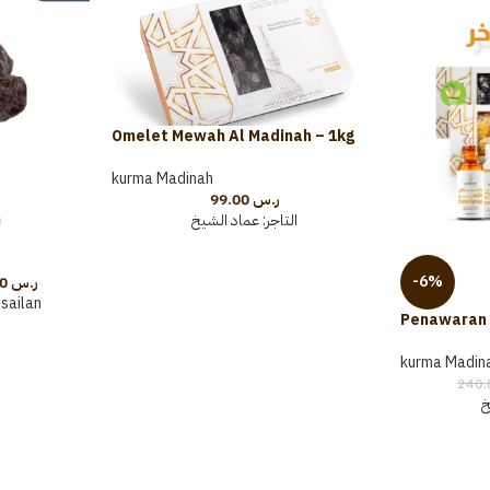
Omelet Mewah Al Madinah – 1kg
kurma Madinah
99.00
ر.س
h
التاجر:
عماد الشيخ
-6%
185.00
ر.س
ailan
Penawaran
kurma Madin
خ