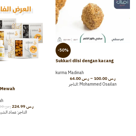
-50%
Sukkari diisi dengan kacang
almond yang lembut
kurma Madinah
64.00
ر.س
–
100.00
ر.س
التاجر:
Mohammed Osailan
 Mewah
ah
224.99
ر.س
240.00
ر.س
التاجر:
عماد الشي