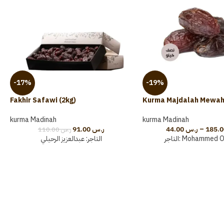
-17%
-19%
Fakhir Safawi (2kg)
Kurma Majdalah Mewa
kurma Madinah
kurma Madinah
91.00
ر.س
44.00
ر.س
–
110.00
ر.س
عبدالعزيز الرحيلي
التاجر:
التاجر:
Mohammed Os