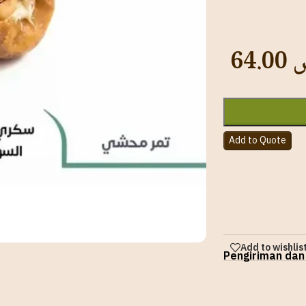
64.00
س
Add to Quote
Add to wishlis
Pengiriman dan