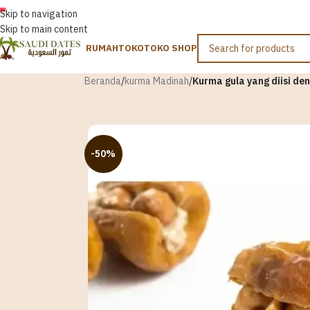
INDONESIA
Skip to navigation
Skip to main content
RUMAH
TOKO
TOKO SHOP
Beranda
/
kurma Madinah
/
Kurma gula yang diisi d
-50%