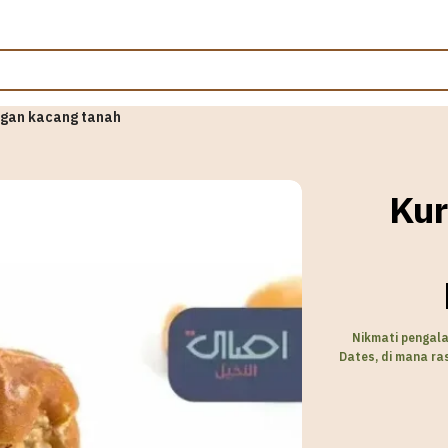
engan kacang tanah
Kur
Nikmati pengala
Dates, di mana ra