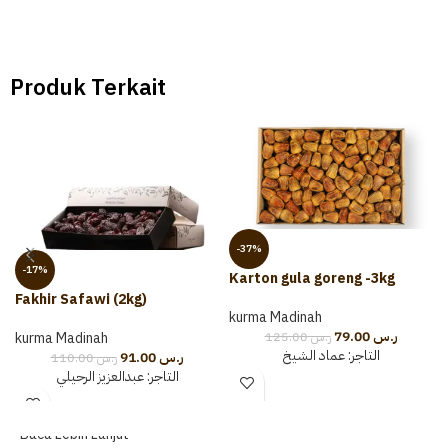
Produk Terkait
-37%
-17%
Karton gula goreng -3kg
Fakhir Safawi (2kg)
kurma Madinah
79.00
ر.س
125.00
ر.س
kurma Madinah
التاجر:
عماد الشيخ
91.00
ر.س
110.00
ر.س
التاجر:
عبدالعزيز الرحيلي
Baca Lebih Lanjut