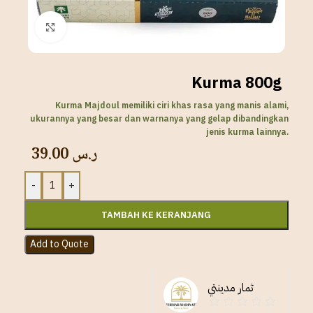
Click to enlarge
Kurma 800g
Kurma Majdoul memiliki ciri khas rasa yang manis alami,
ukurannya yang besar dan warnanya yang gelap dibandingkan
jenis kurma lainnya.
39.00
ر.س
-
+
TAMBAH KE KERANJANG
Add to Quote
ثمار مدينتي