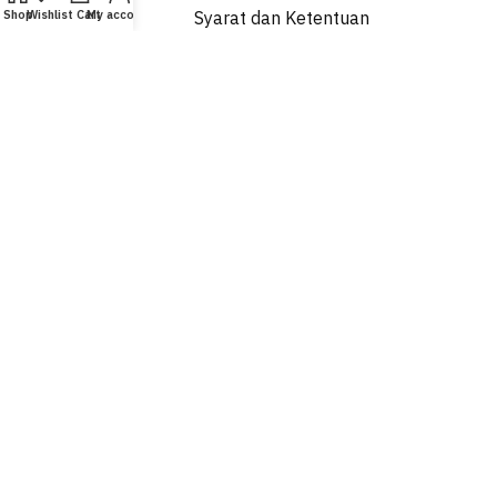
Shop
Wishlist
Cart
My account
Syarat dan Ketentuan
Kebijakan Privasi
Penggantian dan Pengambilan
Pengiriman dan Pengiriman
Siapa Kami
Hubungi kami