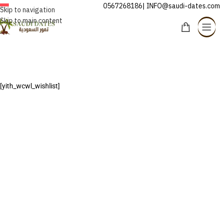
0567268186| INFO@saudi-dates.com
INDONESIA
Skip to navigation
Skip to main content
Daftar keinginan
Home
/
Daftar keinginan
[yith_wcwl_wishlist]