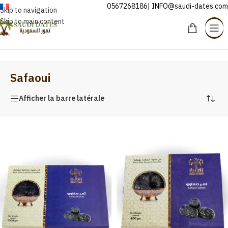
0567268186| INFO@saudi-dates.com
FRANÇAIS
Skip to navigation
Skip to main content
Accueil
/
Safaoui
Safaoui
Afficher la barre latérale