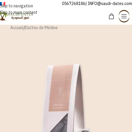
0567268186| INFO@saudi-dates.com
FRANÇAIS
Skip to navigation
Skip to main content
Accueil
/
Dattes de Médine