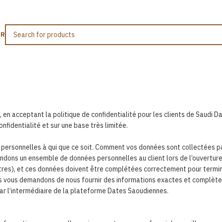
ER
ue de confide
Home
/
Politique de confidentialité
 acceptant la politique de confidentialité pour les clients de Saudi Dat
fidentialité et sur une base très limitée.
 personnelles à qui que ce soit. Comment vos données sont collectées p
dons un ensemble de données personnelles au client lors de l’ouverture 
tres), et ces données doivent être complétées correctement pour termine
us vous demandons de nous fournir des informations exactes et complètes
 par l’intermédiaire de la plateforme Dates Saoudiennes.