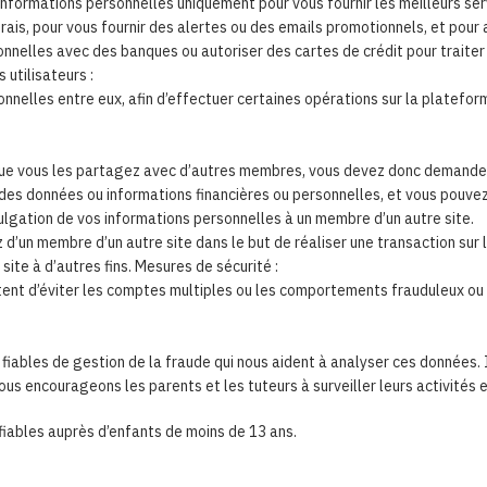
informations personnelles uniquement pour vous fournir les meilleurs serv
rais, pour vous fournir des alertes ou des emails promotionnels, et pour 
elles avec des banques ou autoriser des cartes de crédit pour traiter et
 utilisateurs :
elles entre eux, afin d’effectuer certaines opérations sur la platefor
que vous les partagez avec d’autres membres, vous devez donc demander d
des données ou informations financières ou personnelles, et vous pouvez 
ivulgation de vos informations personnelles à un membre d’un autre site.
 d’un membre d’un autre site dans le but de réaliser une transaction su
site à d’autres fins. Mesures de sécurité :
ttent d’éviter les comptes multiples ou les comportements frauduleux ou
ables de gestion de la fraude qui nous aident à analyser ces données. In
ous encourageons les parents et les tuteurs à surveiller leurs activités en 
fiables auprès d’enfants de moins de 13 ans.