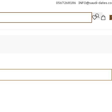
0567268186
INFO@saudi-dates.c