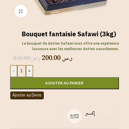
Click to enlarge
Bouquet fantaisie Safawi (3kg)
Le bouquet de dattes Safawi vous offre une expérience
luxueuse avec les meilleures dattes saoudiennes.
200.00
ر.س
250.00
ر.س
-
+
AJOUTER AU PANIER
Ajouter au Devis
إكسير