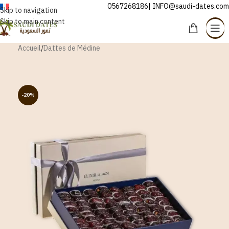
0567268186| INFO@saudi-dates.com
FRANÇAIS
Skip to navigation
Skip to main content
Accueil
/
Dattes de Médine
-20%