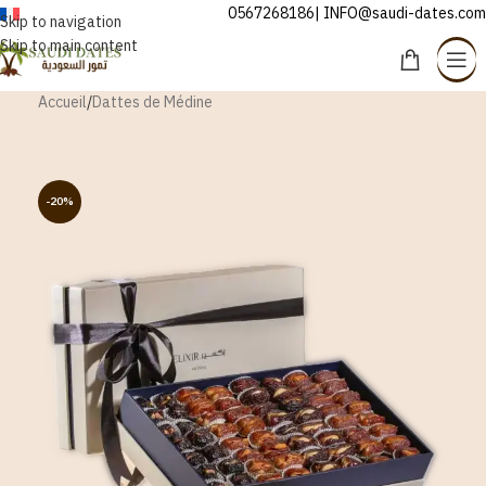
0567268186| INFO@saudi-dates.com
FRANÇAIS
Skip to navigation
Skip to main content
Accueil
/
Dattes de Médine
-20%