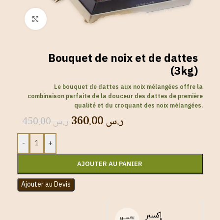
Click to enlarge
Bouquet de noix et de dattes
(3kg)
Le bouquet de dattes aux noix mélangées offre la
combinaison parfaite de la douceur des dattes de première
qualité et du croquant des noix mélangées.
360.00
ر.س
450.00
ر.س
-
+
AJOUTER AU PANIER
Ajouter au Devis
إكسير