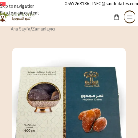
0567268186| INFO@saudi-dates.com
TÜRKÇE
Skip to navigation
Skip to main content
Ana Sayfa
/
Zamanlayıcı