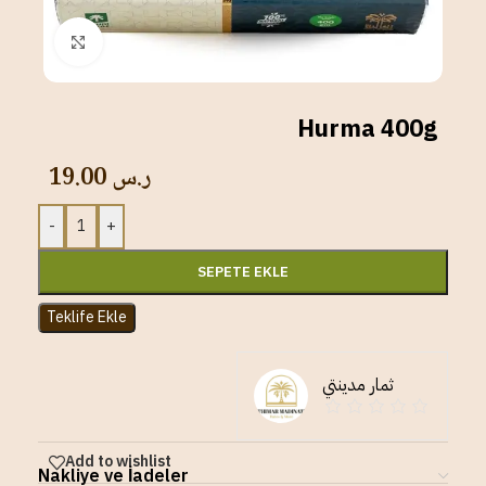
Click to enlarge
Hurma 400g
19.00
ر.س
-
+
SEPETE EKLE
Teklife Ekle
ثمار مدينتي
Add to wishlist
Nakliye ve İadeler