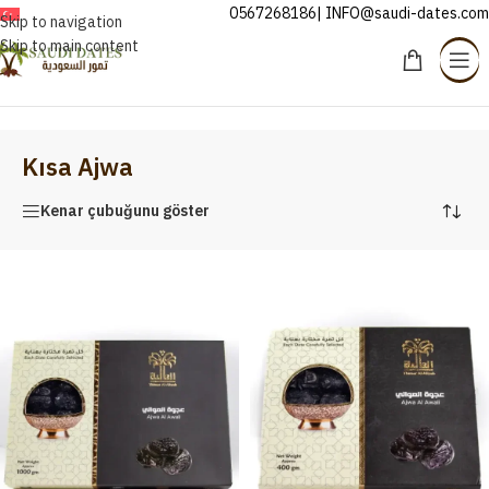
0567268186| INFO@saudi-dates.com
TÜRKÇE
Skip to navigation
Skip to main content
Ana Sayfa
/
Kısa Ajwa
Kısa Ajwa
Kenar çubuğunu göster