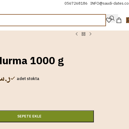
0567268186
INFO@saudi-dates.c
Hurma 1000 g
ر.
adet stokta
SEPETE EKLE