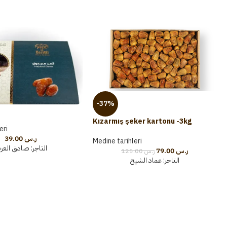
-37%
Kızarmış şeker kartonu -3kg
eri
39.00
ر.س
Medine tarihleri
التاجر:
صادق العر
79.00
ر.س
125.00
ر.س
التاجر:
عماد الشيخ