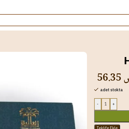
56.35
س
adet stokta
-
+
Teklife Ekle