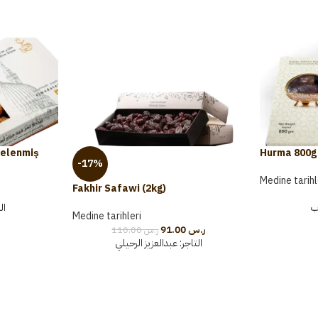
delenmiş
Hurma 800g
-17%
Medine tarihl
Fakhir Safawi (2kg)
ب
ا:
Medine tarihleri
91.00
ر.س
110.00
ر.س
التاجر:
عبدالعزيز الرحيلي