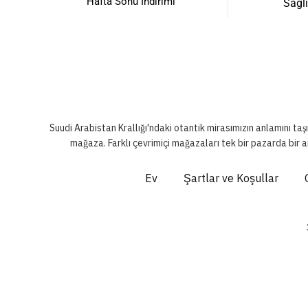
Hafta Sonu İndirimi
Sağlı
Suudi Arabistan Krallığı'ndaki otantik mirasımızın anlamını taş
mağaza. Farklı çevrimiçi mağazaları tek bir pazarda bir a
Ev
Şartlar ve Koşullar