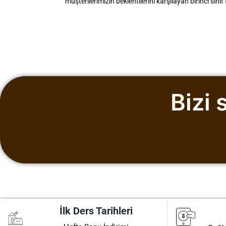
müşterilerimizin beklentilerini karşılayan birinci sını
Bizi
İlk Ders Tarihleri