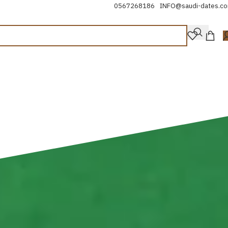
0567268186
INFO@saudi-dates.c