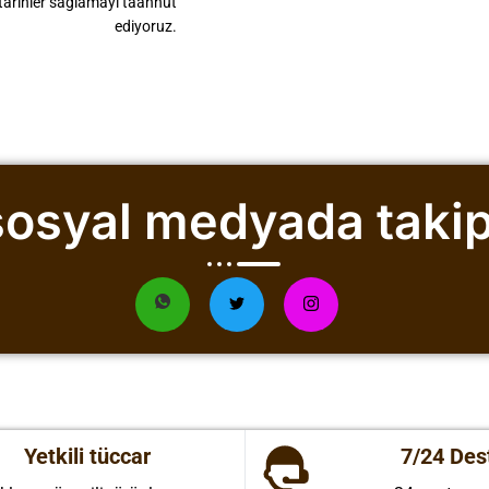
f tarihler sağlamayı taahhüt
ediyoruz.
 sosyal medyada takip
Yetkili tüccar
7/24 Des