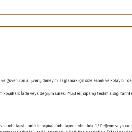
m ve İade Pol
Home
/
Değişim ve İade Politikası
ve güvenli bir alışveriş deneyimi sağlamak için size esnek ve kolay bir de
 koşulları: İade veya değişim süresi: Müşteri, siparişi teslim aldığı tarih
 ambalajıyla birlikte orijinal ambalajında olmalıdır. 2/ Değişim veya iade t