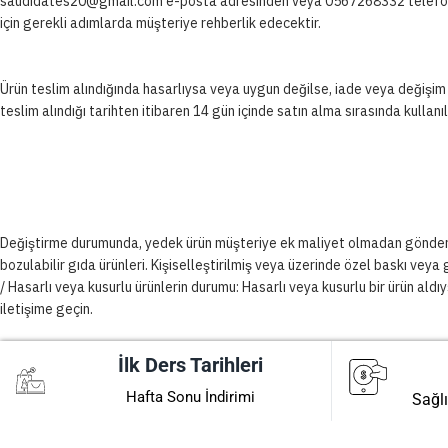
saudidates20@gmail.com e-posta adresinden veya 0567268332 telefon numa
için gerekli adımlarda müşteriye rehberlik edecektir.
Ürün teslim alındığında hasarlıysa veya uygun değilse, iade veya değişim 
teslim alındığı tarihten itibaren 14 gün içinde satın alma sırasında kullan
Değiştirme durumunda, yedek ürün müşteriye ek maliyet olmadan gönderilecek
bozulabilir gıda ürünleri. Kişiselleştirilmiş veya üzerinde özel baskı veya 
/ Hasarlı veya kusurlu ürünlerin durumu: Hasarlı veya kusurlu bir ürün aldı
iletişime geçin.
İlk Ders Tarihleri
Hafta Sonu İndirimi
Sağlı