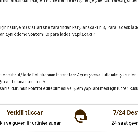
rasından Müşteri Hizmetleri ile iletişime geçmelidir. Talebi gönderdik
için nakliye masrafları site tarafından karşılanacaktır. 3/ Para İadesi: İ
ılan aynı ödeme yöntemi ile para iadesi yapılacaktır.
tir. 4/ İade Politikasının İstisnaları: Açılmış veya kullanılmış ürünler. 
gravür bulunan ürünler. 5
ysanız, durumun kontrol edilebilmesi ve işlem yapılabilmesi için lütfen kusu
Yetkili tüccar
7/24 Des
klı ve güvenilir ürünler sunar
24 saat çevr