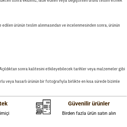
ten sonra ekibimiz, iade edilen veya değiştirilen ürünü teslim etmek
ade edilen ürünün teslim alınmasından ve incelenmesinden sonra, ürünün
Açıldıktan sonra kalitesini etkileyebilecek tarihler veya malzemeler gibi
rlu veya hasarlı ürünün bir fotoğrafıyla birlikte en kısa sürede bizimle
tek
Güvenilir ürünler
imiçi
Birden fazla ürün satın alın