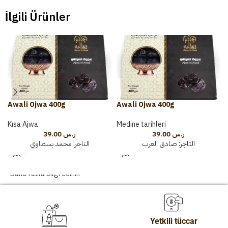
İlgili Ürünler
Awali Ojwa 400g
Awali Ojwa 400g
Kısa Ajwa
Medine tarihleri
39.00
ر.س
39.00
ر.س
التاجر:
صادق العرب
التاجر:
محمد بسطاوي
Daha fazla bilgi edinin
Yetkili tüccar