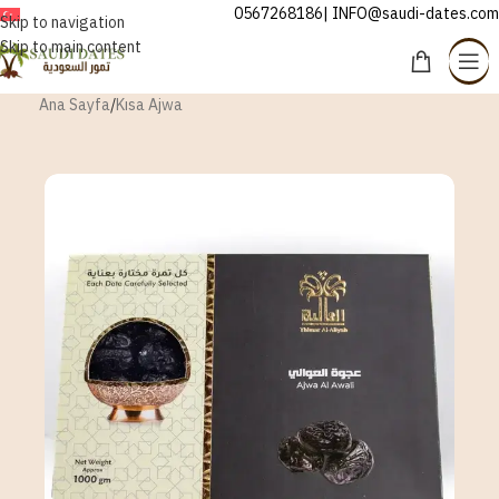
0567268186| INFO@saudi-dates.com
TÜRKÇE
Skip to navigation
Skip to main content
Ana Sayfa
/
Kısa Ajwa