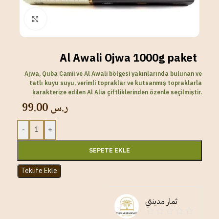
Click to enlarge
Al Awali Ojwa 1000g paket
Ajwa, Quba Camii ve Al Awali bölgesi yakınlarında bulunan ve
tatlı kuyu suyu, verimli topraklar ve kutsanmış topraklarla
karakterize edilen Al Alia çiftliklerinden özenle seçilmiştir.
99.00
ر.س
-
+
SEPETE EKLE
Teklife Ekle
ثمار مدينتي