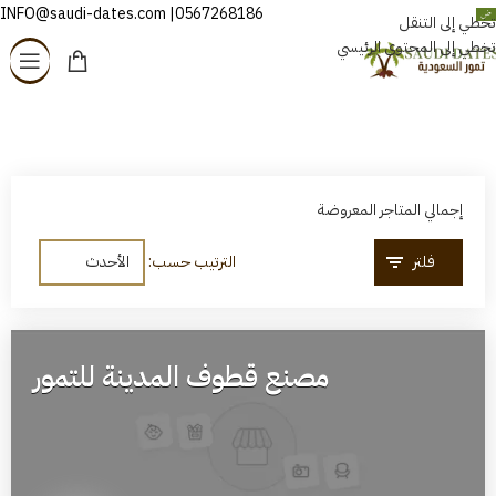
0567268186| INFO@saudi-dates.com
العربية
تخطي إلى التنقل
تخطي إلى المحتوى الرئيسي
المتاجر
الرئيسية
/
المتاجر
إجمالي المتاجر المعروضة
فلتر
الترتيب حسب:
مصنع قطوف المدينة للتمور