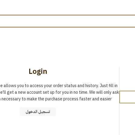
لوحة حسابي
الرئيسية
/
لوحة حسابي
Login
te allows you to access your order status and history. Just fill in
e'll get a new account set up for you in no time. We will only ask
n necessary to make the purchase process faster and easier.
تسجيل الدخول