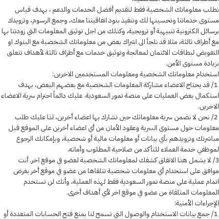
نطلب معلوماتك الشخصية فقط لتقديم أفضل الخدمات والدعم ، بهدف قياس
مستوى خدماتنا وتحسينها لك وتنفيذ بنود اتفاقيتنا معك، وجمع الرسوم، وتزويدك
برسائل الكترونية تنبيهية أو ترويجية، وكذلك من اجل توثيق المعلومات التي زودتنا بها
مع أطراف ثالثة، مثلا قد نلجأ الى اشراك بعض من معلوماتك الشخصية مع البنوك او
التفويض لبطاقات الائتمان لمعالجة وتوثيق خدمات مع أطراف ثالثة لأهداف تتعلق
بزيادة مستوى الأمن.
استخدام معلوماتك الشخصية ومعلومات المستخدمين الاخرين:
1/ قد يحتاج الاعضاء مشاركة المعلومات الشخصية مع بعضهم البعض، بهدف
استكمال بعض العمليات على منصة تمور السعودية. عليك دائماً احترام سرية الاعضاء
الاخرين.
2/ نحن لا نضمن سرية معلوماتك حين تشارك بها اعضاء أخرين، لذا عليك طلب
معلومات حول مستوى السرية وعقود الأمان من أي اعضاء أخرين على الموقع قبل
مباشرتك وتزويدهم بأي بيانات أو معلومات مالية أو شخصية، وبإمكانك الرجوع
لموظفي خدمة العملاء للتأكد من صلاحية المطلوب وأمانه.
3/ لا يشمل هذا الاتفاق كشفك لمعلوماتك الشخصية لعضو في موقع اخر. أنت
موافق على استخدام أي معلومات شخصية تتلقاها من عضو في موقع أخر بغرض
اتمام عملية على منصة تمور السعودية فقط لهذه العملية، وأنك لن تستخدم
المعلومات المتلقاة من عضو في موقع اخر لأي أهداف أخرى.
الإجراءات الأمنية:
1/ جمع بيانات الاستخدام والوصول التي تسمح لنا بمنع فتح الحسابات المتعددة أو