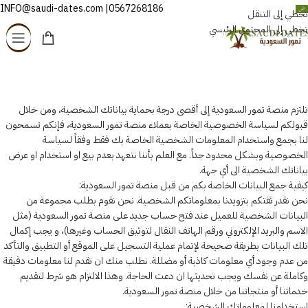
0567268186| INFO@saudi-dates.com
العربية
تخطي إلى التنقل
تخطي إلى المحتوى الرئيسي
سياسة الخصوصيه
الرئيسية
/
سياسة الخصوصيه
تلتزم منصة تمور السعودية إلى أقصى درجة بحماية بياناتك الشخصية، ومن خلال
قبولكم لسياسة الخصوصية الخاصة بعملاء منصة تمور السعودية، فإنكم تسمحون
لنا بجمع واستخدام المعلومات الشخصية الخاصة بك فقط وفقاً لسياسة
الخصوصية وبشكل محدود جداً. مع العلم بأننا نتعهد بعدم بيع او استخدام او عرض
بياناتك الشخصية الى أي جهة.
كيفية جمع البيانات الخاصة بكم من قبل منصة تمور السعودية:
نحن نقدر ثقتكم بتزويدنا بمعلوماتكم الشخصية. نحن نقوم بطلب مجموعة من
البيانات الشخصية للعميل عند فتح حساب جديد على منصة تمور السعودية (مثل
الاسم والبريد الإلكتروني ورقم الهاتف النقال لتوثيق الحساب وغيرها)، و يجب إكمال
تلك البيانات بطريقة صحيحة لإتمام عملية التسجيل على الموقع أو التطبيق والتأكد
من عدم وجود أي معلومات كاذبة أو مضللة. نطلب منك ان تقدم لنا معلومات دقيقة
وكاملة عن نفسك ويجب تحديثها ان دعت الحاجة. وهذا الالتزام هو شرط لتقديم
خدماتنا أو منتجاتنا من خلال منصة تمور السعودية.
استخدامنا لمعلوماتك الشخصية: