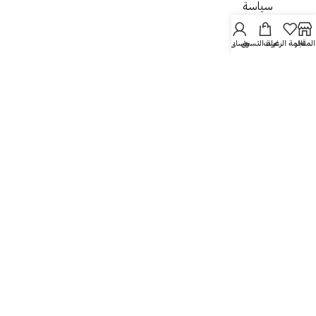
سياسة
الخصوصية
المتجر
قائمة الرغبات
عربة التسوق
حسابي
الاستبدال
والاسترجاع
الشحن
والتسليم
من نحن
اتصل بنا