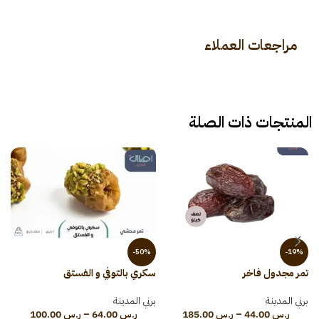
مراجعات العملاء
المنتجات ذات الصلة
-50%
-19%
تمر مجدول فاخر
سكري بالتوفي و الفستق
س
برني المدينة
برني المدينة
ب
ر.س
44.00
–
ر.س
185.00
ر.س
64.00
–
ر.س
100.00