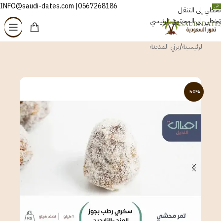
0567268186| INFO@saudi-dates.com
العربية
تخطي إلى التنقل
تخطي إلى المحتوى الرئيسي
الرئيسية
/
برني المدينة
-50%