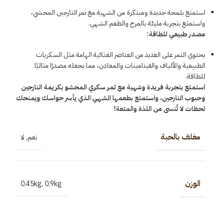
استمتع بلمحة جديدة ومبتكرة من الشهية مع تمر النارجين المحشي،
واستمتع بتجربة مليئة بالمرح والطعم الشهي.
مصدر طبيعي للطاقة:
يحتوي التمر على العديد من العناصر الغذائية الهامة مثل السكريات
الطبيعية والألياف والفيتامينات والمعادن، مما يجعله مصدرًا مثاليًا
للطاقة.
استمتع بتجربة فريدة وشهية مع تمر سكري المحشو بكريمة النارجين
وحبوب النارجين، واستمتع بطعمها الشهي الذي يأسر حواسك ويمنحك
لحظات لا تُنسى من اللذة والمتعة!
مغلف بالحبة
نعم
,
لا
الوزن
0.45kg
,
0.9kg