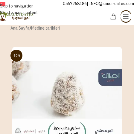
0567268186| INFO@saudi-dates.com
TÜRKÇE
Skip to navigation
Skip to main content
Ana Sayfa
/
Medine tarihleri
-50%