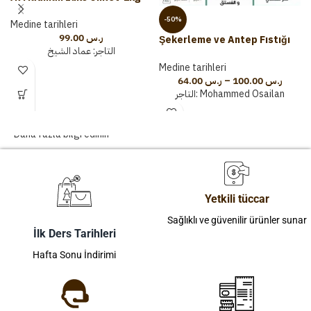
-50%
Medine tarihleri
99.00
ر.س
Şekerleme ve Antep Fıstığı
التاجر:
عماد الشيخ
Şekeri
Medine tarihleri
64.00
ر.س
–
100.00
ر.س
التاجر:
Mohammed Osailan
Daha fazla bilgi edinin
Yetkili tüccar
Sağlıklı ve güvenilir ürünler sunar
İlk Ders Tarihleri
Hafta Sonu İndirimi