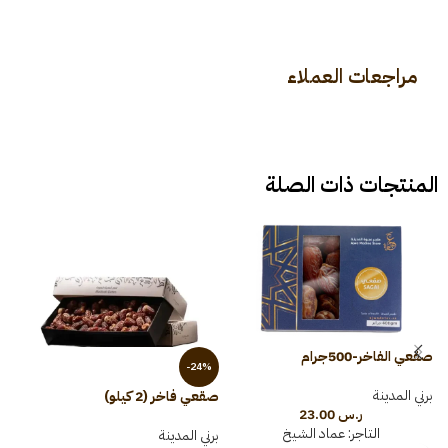
مراجعات العملاء
المنتجات ذات الصلة
صقعي الفاخر-500جرام
-24%
برني المدينة
صقعي فاخر (2 كيلو)
عج
ر.س
23.00
التاجر:
عماد الشيخ
برني المدينة
ب