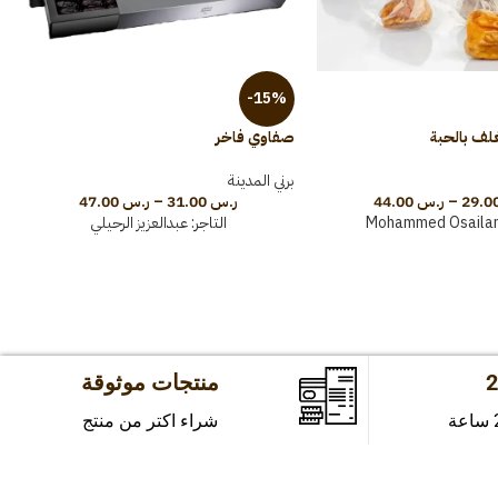
-15%
لف بالحبة
صفاوي فاخر
ع
برني المدينة
ب
–
ر.س
44.00
ر.س
31.00
–
ر.س
47.00
Mohammed Osaila
التاجر:
عبدالعزيز الرحيلي
منتجات موثوقة
شراء اكتر من منتج