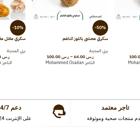
-10%
-50%
سكري محشي باللوز الناعم
سكري مفتل مغ
برني المدينة
برني المدينة
ر.س
64.00
–
ر.س
100.00
ر.س
29.00
Moha
التاجر:
Mohammed Osailan
التاجر:
n
تاجر معتمد
دعم 24/7
دم منتجات صحية وموثوقة
على الإنترنت 24 ساعة