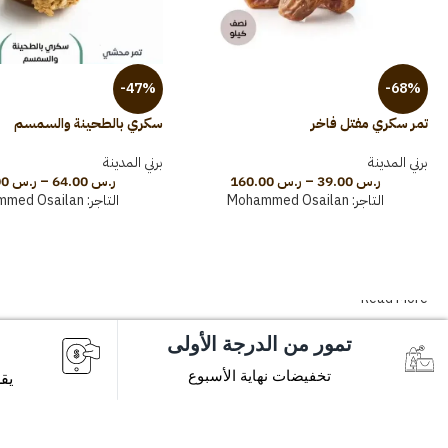
-47%
-68%
تمر سكري مفتل فاخر
سكري بالطحينة والسمسم
برني المدينة
برني المدينة
ر.س
39.00
–
ر.س
160.00
ر.س
64.00
–
ر.س
100.00
التاجر:
Mohammed Osailan
التاجر:
mmed Osailan
Read More
تمور من الدرجة الأولى
تخفيضات نهاية الأسبوع
يق