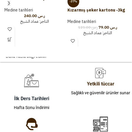
-37%
karton
Medine tarihleri
Kızarmış şeker kartonu -3kg
240.00
ر.س
التاجر:
عماد الشيخ
Medine tarihleri
79.00
ر.س
125.00
ر.س
التاجر:
عماد الشيخ
Daha fazla bilgi edinin
Yetkili tüccar
Sağlıklı ve güvenilir ürünler sunar
İlk Ders Tarihleri
Hafta Sonu İndirimi