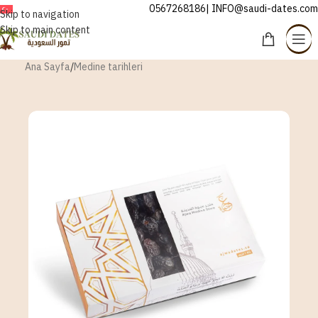
0567268186| INFO@saudi-dates.com
TÜRKÇE
Skip to navigation
Skip to main content
Ana Sayfa
/
Medine tarihleri