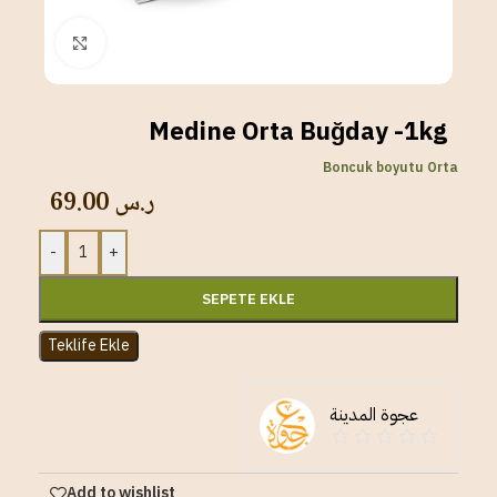
Click to enlarge
Medine Orta Buğday -1kg
Boncuk boyutu Orta
69.00
ر.س
-
+
SEPETE EKLE
Teklife Ekle
عجوة المدينة
Add to wishlist