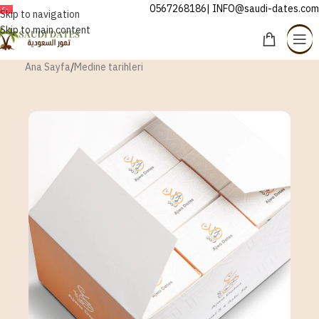
0567268186| INFO@saudi-dates.com
TÜRKÇE
Skip to navigation
Skip to main content
Ana Sayfa
/
Medine tarihleri