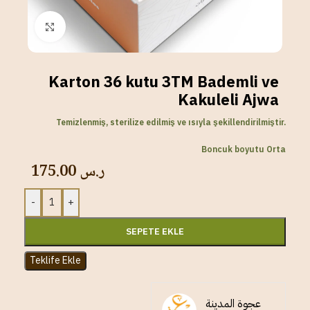
Click to enlarge
Karton 36 kutu 3TM Bademli ve
Kakuleli Ajwa
Temizlenmiş, sterilize edilmiş ve ısıyla şekillendirilmiştir.
Boncuk boyutu Orta
175.00
ر.س
-
+
SEPETE EKLE
Teklife Ekle
عجوة المدينة