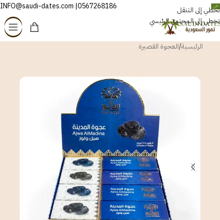
0567268186| INFO@saudi-dates.com
العربية
تخطي إلى التنقل
تخطي إلى المحتوى الرئيسي
الرئيسية
/
العجوة القصيرة