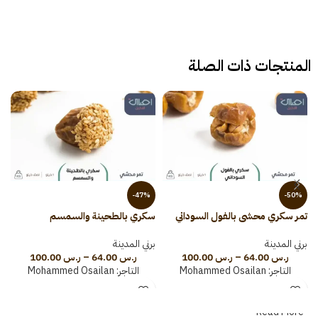
المنتجات ذات الصلة
-47%
-50%
تمر سكري محشي بالفول السوداني
سكري بالطحينة والسمسم
س
برني المدينة
برني المدينة
ب
ر.س
64.00
–
ر.س
100.00
ر.س
64.00
–
ر.س
100.00
التاجر:
Mohammed Osailan
التاجر:
Mohammed Osailan
Read More