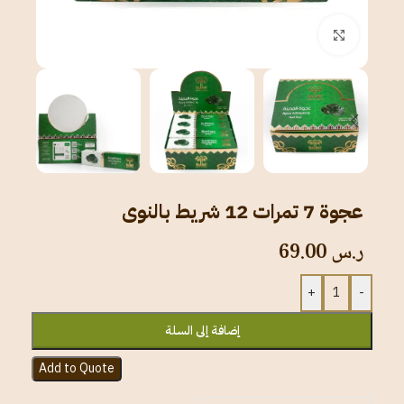
انقر للتكبير
عجوة 7 تمرات 12 شريط بالنوى
ر.س
69.00
+
-
إضافة إلى السلة
Add to Quote