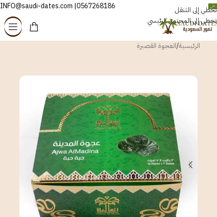
0567268186| INFO@saudi-dates.com
العربية
تخطي إلى التنقل
تخطي إلى المحتوى الرئيسي
الرئيسية
/
العجوة القصيرة