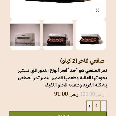
انقر للتكبير
صقعي فاخر (2 كيلو)
تمر الصقعي هو أحد أفخر أنواع التمور التي تشتهر
بجودتها العالية وطعمها المميز. يتميز تمر الصقعي
بشكله الفريد وطعمه الحلو اللذيذ،
ر.س
91.00
ر.س
120.00
+
-