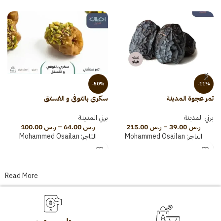
-50%
-11%
تمر عجوة المدينة
سكري بالتوفي و الفستق
س
برني المدينة
برني المدينة
ب
ر.س
39.00
–
ر.س
215.00
ر.س
64.00
–
ر.س
100.00
التاجر:
Mohammed Osailan
التاجر:
Mohammed Osailan
Read More