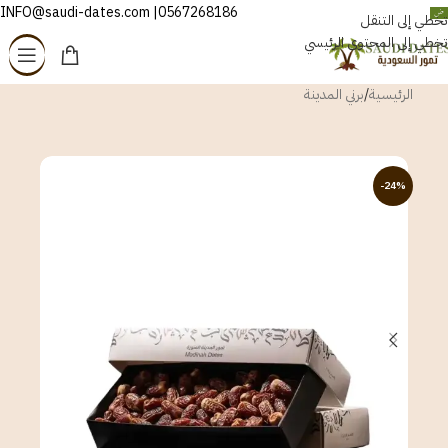
0567268186| INFO@saudi-dates.com
العربية
تخطي إلى التنقل
تخطي إلى المحتوى الرئيسي
الرئيسية
/
برني المدينة
-24%