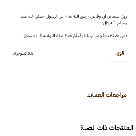
روى سعد بن أبي وقاص -رضي الله عنه- عن الرسول -صلى الله عليه
وسلم- أنه قال:
(مَن تَصَبَّحَ بسَبْعِ تَمَراتٍ عَجْوَةً، لَمْ يَضُرَّهُ ذلكَ اليومَ سُمٌّ، ولا سِحْرٌ)
الوزن
0.5 كيلوجرام
مراجعات العملاء
المنتجات ذات الصلة