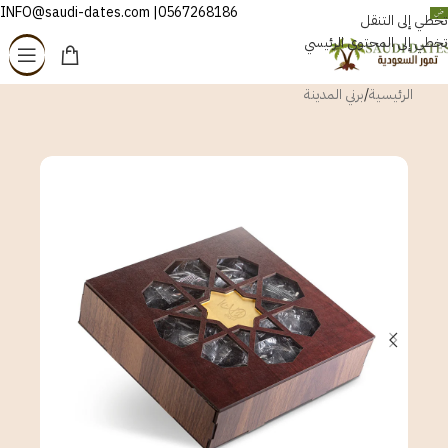
0567268186| INFO@saudi-dates.com
العربية
تخطي إلى التنقل
تخطي إلى المحتوى الرئيسي
الرئيسية
/
برني المدينة