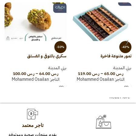
-50%
-43%
تمور متنوعة فاخرة
سكري بالتوفي و الفستق
س
برني المدينة
برني المدينة
ب
ر.س
65.00
–
ر.س
119.00
ر.س
64.00
–
ر.س
100.00
التاجر:
Mohammed Osailan
التاجر:
Mohammed Osailan
Read More
تاجر معتمد
يقدم منتجات صحية وموثوقة