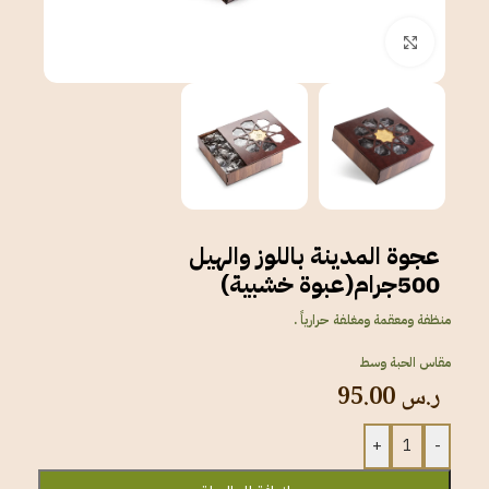
انقر للتكبير
عجوة المدينة باللوز والهيل
500جرام(عبوة خشبية)
منظفة ومعقمة ومغلفة حرارياً .
مقاس الحبة وسط
ر.س
95.00
+
-