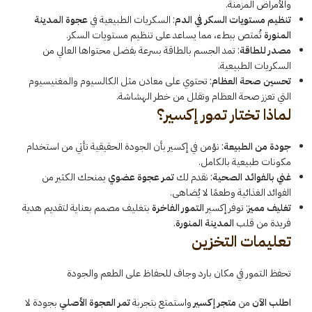
والأمراض المزمنة.
تنظيم مستويات السكر في الدم
: السكريات الطبيعية في
عجوة المدينة
المنورة
تُمتص ببطء، مما يساعد على تنظيم مستويات السكر.
مصدر للطاقة
: تمد الجسم بالطاقة بسرعة بفضل محتواها العالي من
السكريات الطبيعية.
تحسين صحة العظام
: تحتوي على معادن مثل الكالسيوم والمغنيسيوم
التي تعزز صحة العظام وتقلل من خطر الهشاشة.
لماذا تختار تمور إكسير؟
جودة من الطبيعة
: نؤمن في إكسير بأن الجودة الحقيقية تأتي من استخدام
مكونات طبيعية بالكامل.
غني بالفوائد الصحية
: نقدم لك
تمر عجوة عضوي
يمنحك الكثير من
الفوائد الغذائية وطعمًا لا يُضاهى.
تغليف مميز
: توفر إكسير
التمور الفاخرة
بتغليف مصمم بعناية لتقديم هدية
فريدة من قلب
المدينة المنورة
.
تعليمات التخزين
تحفظ التمور في مكان بارد وجاف للحفاظ على الطعم والجودة
اطلب الآن
من
متجر إكسير
واستمتع بتجربة
تمر العجوة الأصلي
بجودة لا