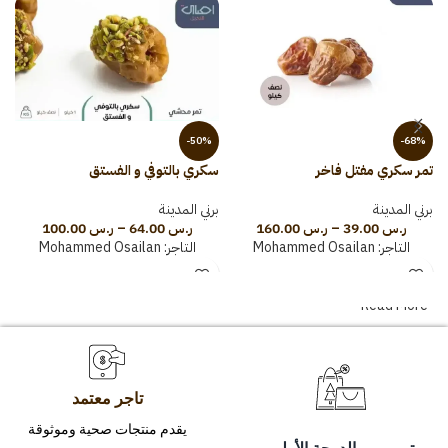
-50%
-68%
تمر سكري مفتل فاخر
سكري بالتوفي و الفستق
س
برني المدينة
برني المدينة
ب
ر.س
39.00
–
ر.س
160.00
ر.س
64.00
–
ر.س
100.00
التاجر:
Mohammed Osailan
التاجر:
Mohammed Osailan
Read More
تاجر معتمد
يقدم منتجات صحية وموثوقة