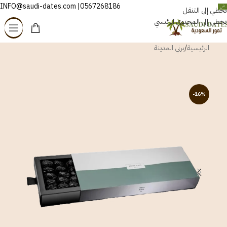
0567268186| INFO@saudi-dates.com
العربية
تخطي إلى التنقل
تخطي إلى المحتوى الرئيسي
الرئيسية
/
برني المدينة
-16%