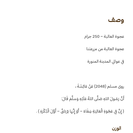
وصف
عجوة العالية – 250 جرام
عجوة العالية من مزرعتنا
في عوالي المدينة المنورة
روى مسلم (2048) عَنْ عَائِشَةَ ،
أَنَّ رَسُولَ اللهِ صَلَّى اللهُ عَلَيْهِ وَسَلَّمَ قَالَ:
( إِنَّ فِي عَجْوَةِ الْعَالِيَةِ شِفَاءً – أَوْ إِنَّهَا تِرْيَاقٌ – أَوَّلَ الْبُكْرَةِ ) .
الوزن