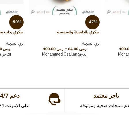
-50%
-47%
سكري بالطحينة والسمسم
سكري رطب بجوز
برني المدينة
برني المدينة
ر.س
64.00
–
ر.س
100.00
ر.س
64.00
Moha
التاجر:
Mohammed Osailan
التاجر:
n
تاجر معتمد
دعم 24/7
دم منتجات صحية وموثوقة
على الإنترنت 24 ساعة