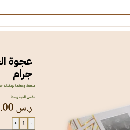
جرام
منظفة ومعقمة ومغلفة حراري
مقاس الحبة وسط
ر.س
28.00
+
-