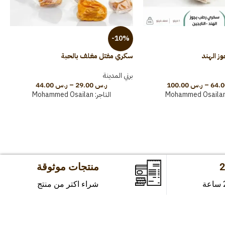
ع
-10%
ب
 الهند
سكري مفتل مغلف بالحبة
برني المدينة
–
ر.س
100.00
ر.س
29.00
–
ر.س
44.00
Mohammed Osaila
التاجر:
Mohammed Osailan
منتجات موثوقة
شراء اكتر من منتج