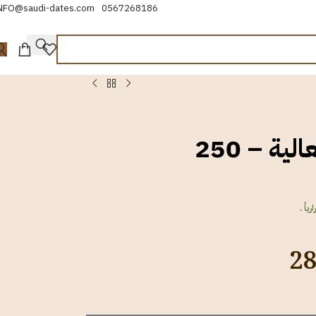
NFO@saudi-dates.com
0567268186
عجوة العالية – 250
اً .