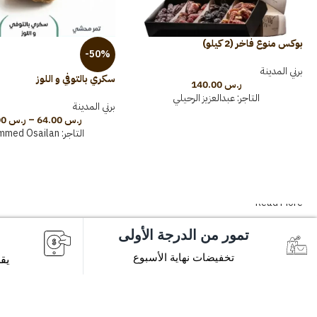
بوكس منوع فاخر (2 كيلو)
-50%
برني المدينة
سكري بالتوفي و اللوز
ر.س
140.00
التاجر:
عبدالعزيز الرحيلي
برني المدينة
ر.س
64.00
–
ر.س
100.00
التاجر:
mmed Osailan
Read More
تمور من الدرجة الأولى
تخفيضات نهاية الأسبوع
يق