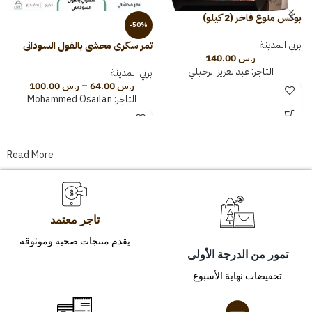
بوكس منوع فاخر (2 كيلو)
-50%
برني المدينة
تمر سكري محشي بالفول السوداني
س
ر.س
140.00
التاجر:
عبدالعزيز الرحيلي
برني المدينة
ب
ر.س
64.00
–
ر.س
100.00
التاجر:
Mohammed Osailan
Read More
تاجر معتمد
يقدم منتجات صحية وموثوقة
تمور من الدرجة الأولى
تخفيضات نهاية الأسبوع