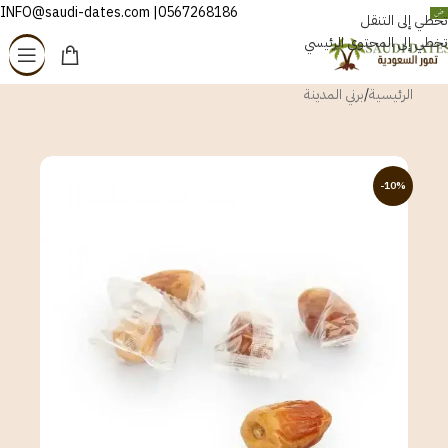
0567268186| INFO@saudi-dates.com
العربية
تخطي إلى التنقل
تخطي إلى المحتوى الرئيسي
الرئيسية
/
برني المدينة
-10%