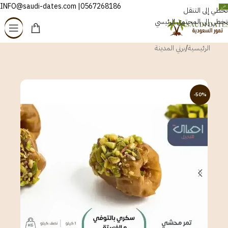
0567268186| INFO@saudi-dates.com
العربية
تخطي إلى التنقل
تخطي إلى المحتوى الرئيسي
الرئيسية
/
برني المدينة
-50%