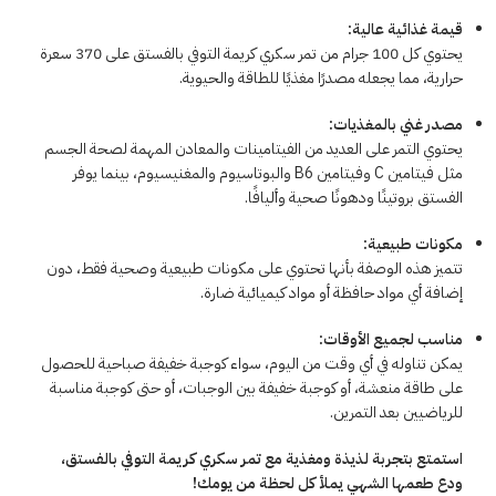
قيمة غذائية عالية:
يحتوي كل 100 جرام من تمر سكري كريمة التوفي بالفستق على 370 سعرة
حرارية، مما يجعله مصدرًا مغذيًا للطاقة والحيوية.
مصدر غني بالمغذيات:
يحتوي التمر على العديد من الفيتامينات والمعادن المهمة لصحة الجسم
مثل فيتامين C وفيتامين B6 والبوتاسيوم والمغنيسيوم، بينما يوفر
الفستق بروتينًا ودهونًا صحية وأليافًا.
مكونات طبيعية:
تتميز هذه الوصفة بأنها تحتوي على مكونات طبيعية وصحية فقط، دون
إضافة أي مواد حافظة أو مواد كيميائية ضارة.
مناسب لجميع الأوقات:
يمكن تناوله في أي وقت من اليوم، سواء كوجبة خفيفة صباحية للحصول
على طاقة منعشة، أو كوجبة خفيفة بين الوجبات، أو حتى كوجبة مناسبة
للرياضيين بعد التمرين.
استمتع بتجربة لذيذة ومغذية مع تمر سكري كريمة التوفي بالفستق،
ودع طعمها الشهي يملأ كل لحظة من يومك!