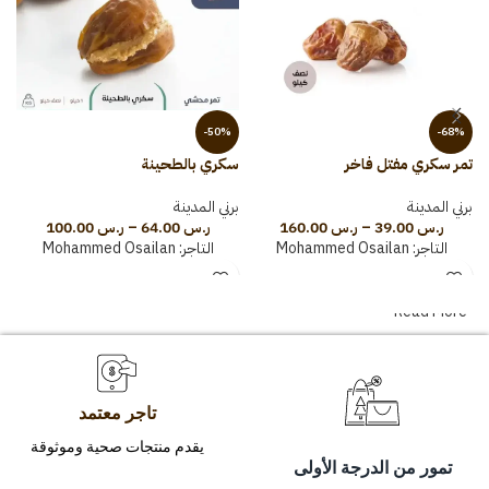
-50%
-68%
تمر سكري مفتل فاخر
سكري بالطحينة
س
برني المدينة
برني المدينة
ب
ر.س
39.00
–
ر.س
160.00
ر.س
64.00
–
ر.س
100.00
التاجر:
Mohammed Osailan
التاجر:
Mohammed Osailan
Read More
تاجر معتمد
يقدم منتجات صحية وموثوقة
تمور من الدرجة الأولى