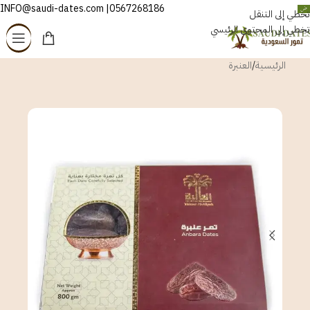
0567268186| INFO@saudi-dates.com
العربية
تخطي إلى التنقل
تخطي إلى المحتوى الرئيسي
الرئيسية
/
العنبرة