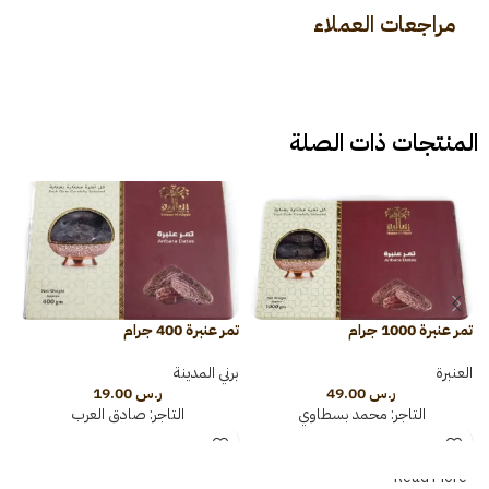
مراجعات العملاء
المنتجات ذات الصلة
تمر عنبرة 1000 جرام
تمر عنبرة 400 جرام
تم
العنبرة
برني المدينة
ال
ر.س
49.00
ر.س
19.00
التاجر:
محمد بسطاوي
التاجر:
صادق العرب
Read More