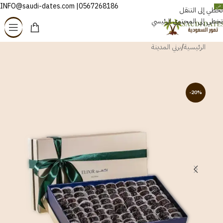
0567268186| INFO@saudi-dates.com
العربية
تخطي إلى التنقل
تخطي إلى المحتوى الرئيسي
الرئيسية
/
برني المدينة
-20%