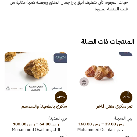
حبات العجوة، تأتي بتغليف أنيق يبرز جمال المنتج ويجعله هدية مثالية من
قلب المدينة المنورة
المنتجات ذات الصلة
-47%
-68%
تمر سكري مفتل فاخر
سكري بالطحينة والسمسم
س
برني المدينة
برني المدينة
ب
ر.س
39.00
–
ر.س
160.00
ر.س
64.00
–
ر.س
100.00
التاجر:
Mohammed Osailan
التاجر:
Mohammed Osailan