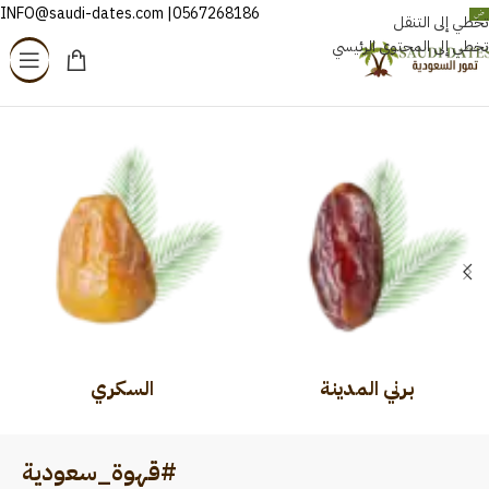
0567268186| INFO@saudi-dates.com
العربية
تخطي إلى التنقل
تخطي إلى المحتوى الرئيسي
الرئيسية
/
منتجات تحت الوسم “#قهوة_سعودية”
برني المدينة
السكري
#قهوة_سعودية