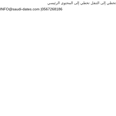
تخطي إلى التنقل
تخطي إلى المحتوى الرئيسي
0567268186| INFO@saudi-dates.com
العربية
الرئيسية
/
منتجات تحت الوسم “#تمور”
/
الصفحة 2
برني المدينة
السكري