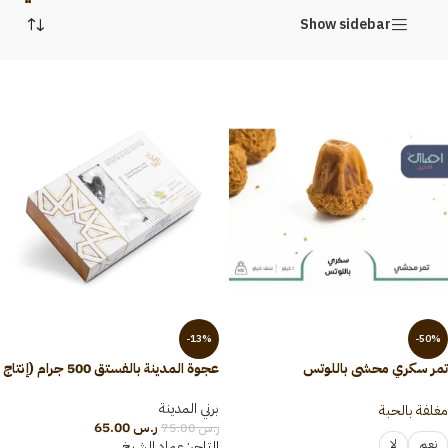
Show sidebar
-13%
-50%
تمر سكري محشي باللوتس
عجوة المدينة بالفستق 500 جرام (إنتاج
1445)
برني المدينة
مغلفة بالحبة
ر.س
65.00
ر.س
75.00
نعم
لا
التاجر:
عماد الشيخ