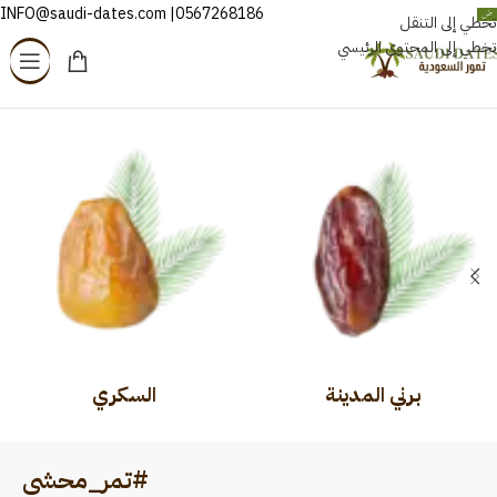
0567268186| INFO@saudi-dates.com
العربية
تخطي إلى التنقل
تخطي إلى المحتوى الرئيسي
الرئيسية
/
منتجات تحت الوسم “#تمر_محشي”
برني المدينة
السكري
#تمر_محشي