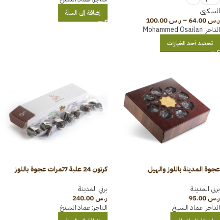
السكري
إضافة إلى السلة
ر.س
64.00
–
ر.س
100.00
التاجر:
Mohammed Osailan
تحديد أحد الخيارات
عجوة المدينة باللوز والهيل
كرتون 24 علبة 7تمرات عجوة باللوز
500جرام(عبوة خشبية)
والهيل
برني المدينة
برني المدينة
ر.س
95.00
ر.س
240.00
التاجر:
عماد الشيخ
التاجر:
عماد الشيخ