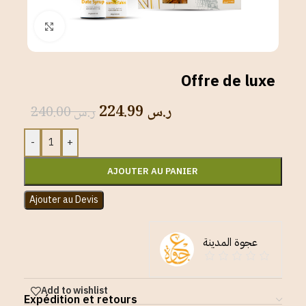
Click to enlarge
Offre de luxe
224.99
ر.س
240.00
ر.س
-
+
AJOUTER AU PANIER
Ajouter au Devis
عجوة المدينة
Add to wishlist
Expédition et retours