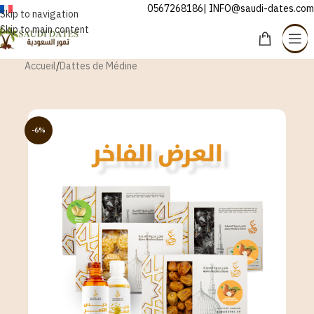
0567268186| INFO@saudi-dates.com
FRANÇAIS
Skip to navigation
Skip to main content
Accueil
/
Dattes de Médine
-6%