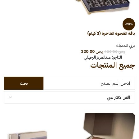
-20%
باقة العجوة الفاخرة (3 كيلو)
برني المدينة
ر.س
320.00
ر.س
400.00
التاجر:
عبدالعزيز الرحيلي
جميع المنتجات