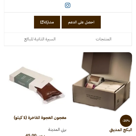
احصل على الدعم
مشاركة
المنتجات
السيرة الذاتية للبائع
معجون العجوة الفاخرة (1 كيلو)
-20%
برني المدينة
البكج المديني
ر.س
45.00