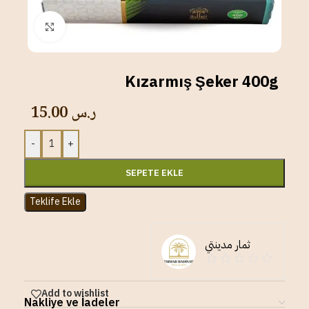
Click to enlarge
Kızarmış Şeker 400g
15.00
ر.س
-
+
SEPETE EKLE
Teklife Ekle
ثمار مدينتي
Add to wishlist
Nakliye ve İadeler