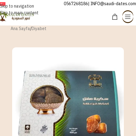
0567268186| INFO@saudi-dates.com
TÜRKÇE
Skip to navigation
Skip to main content
Ana Sayfa
/
Diyabet