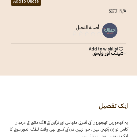
Add to Quote
SKU:
N/A
أصالة النخيل
Add to wishlist
شپنگ اور واپسی
ایک تفصیل
یہ کھجوریں کھجوروں کی قدرتی مٹھاس اور نرگین کے الگ ذائقے کے درمیان
کامل توازن رکھتی ہیں، جو انہیں دن کے کسی بھی وقت لطف اندوز ہونے کا
ایک بہترین انتخاب بناتی ہیں۔