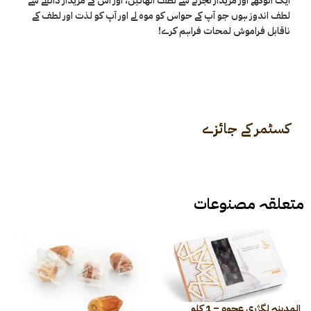
ایک انوکھے اور مزیدار تجربے سے لطف اٹھائیں، اور اس کے مزیدار ذائقے سے
لطف اندوز ہوں جو آپ کے حواس کو موہ لے اور آپ کو لذت اور لطف کے
ناقابل فراموش لمحات فراہم کرے!
کسٹمر کے جائزے
متعلقہ مصنوعات
المدینہ لگژری عجوہ – 1 کلو