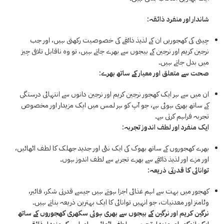
شاندار اور منفرد ذائقہ:
چینی کی کھجوریں ان کے لذیذ ذائقے کی خصوصیت رکھتی ہیں، اور جب
نرجین کریم اور نرجین کے بیجوں سے بھرے جاتے ہیں، تو وہ ناقابل تلافی چیز
میں بدل جاتے ہیں۔
صحت سے متعلق اور معیار کے ساتھ بھرے:
ان میں سے ہر ایک کھجور نرجین کریم اور نرجین دانوں سے انتہائی درستگی
کے ساتھ بھری ہوئی ہے، جو آپ کو ہر لمس میں ایک مزیدار اور مخصوص
تجربہ فراہم کرتی ہے۔
ایک منفرد اور لطف اندوز تجربہ:
بھرے کھجوروں کے ساتھ بھوک کی ایک نئی اور جدید جھلک کا لطف اٹھائیں،
اور مزے اور لذیذ ذائقے سے بھرے تجربے سے لطف اندوز ہوں۔
توانائی کا قدرتی ذریعہ:
کھجور میں بہت سے اہم غذائی اجزا ہوتے ہیں جیسے قدرتی شکر، فائبر،
وٹامنز اور معدنیات، جو انہیں توانائی کا ایک بہترین ذریعہ بناتے ہیں۔
نرگین کریم اور نرگین کے بیجوں سے بھری ہوئی سکھری کھجوروں کے ساتھ