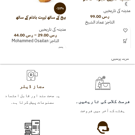
-10%
مدینہ کی تاریخیں
ر.س
99.00
بیج کے ساتھ لیپت بادام کے ساتھ
تا
التاجر:
عماد الشيخ
Sagai
م
مدینہ کی تاریخیں
ر.س
29.00
–
ر.س
44.00
التاجر:
Mohammed Osailan
مزید پڑھیں
مجاز ڈیلر
یہ صحت مند اور قابل اعتماد
فرسٹ کلاس کی تاریخیں۔
مصنوعات پیش کرتا ہے۔
ہفتے کے آخر میں فروخت