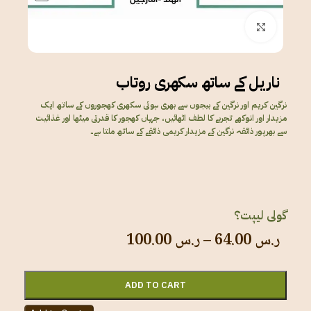
Click to enlarge
ناریل کے ساتھ سکھری روتاب
نرگین کریم اور نرگین کے بیجوں سے بھری ہوئی سکھری کھجوروں کے ساتھ ایک
مزیدار اور انوکھے تجربے کا لطف اٹھائیں، جہاں کھجور کا قدرتی میٹھا اور غذائیت
سے بھرپور ذائقہ نرگین کے مزیدار کریمی ذائقے کے ساتھ ملتا ہے۔
گولی لیپت؟
ر.س
64.00
–
ر.س
100.00
ADD TO CART