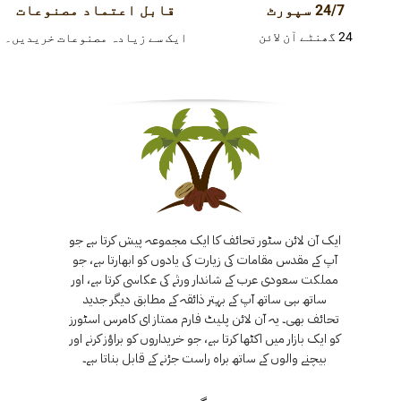
24/7 سپورٹ
قابل اعتماد مصنوعات
24 گھنٹے آن لائن
ایک سے زیادہ مصنوعات خریدیں۔
ایک آن لائن سٹور تحائف کا ایک مجموعہ پیش کرتا ہے جو
آپ کے مقدس مقامات کی زیارت کی یادوں کو ابھارتا ہے، جو
مملکت سعودی عرب کے شاندار ورثے کی عکاسی کرتا ہے، اور
ساتھ ہی ساتھ آپ کے بہتر ذائقہ کے مطابق دیگر جدید
تحائف بھی۔ یہ آن لائن پلیٹ فارم ممتاز ای کامرس اسٹورز
کو ایک بازار میں اکٹھا کرتا ہے، جو خریداروں کو براؤز کرنے اور
بیچنے والوں کے ساتھ براہ راست جڑنے کے قابل بناتا ہے۔